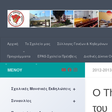
Skip to content
Αρχική
Το Σχολείο μας
Σύλλογος Γονέων & Κηδεμόνων
Προγράμματα
EPAS-Σχολεία Πρέσβεις
Διεθνές Δίκτυο Ο
ΜΕΝΟΎ
2012-2013
+
Σχολικές Μουσικές Εκδηλώσεις
Ο Th
+
Συναυλίες
του