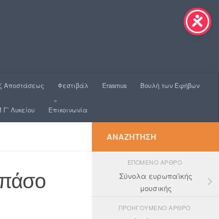
ξ Αποστάσεως
Φεστιβάλ
Erasmus
Βουλή των Εφήβων
 Γ’ Λυκείου
Επικοινωνία
ΑΝΑΖΉΤΗΣΗ
ΕΠΌΜΕΝΟ ΆΡΘΡΟ
αμπάσο
Σύνολα ευρωπαϊκής
μουσικής
ΠΡΟΗΓΟΎΜΕΝΟ ΆΡΘΡΟ