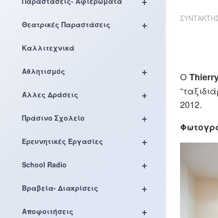
+
Παραστάσεις- Αφιερώματα
ΣΥΝΤΆΚΤΗ
+
Θεατρικές Παραστάσεις
Καλλιτεχνικά
+
Αθλητισμός
Ο
Thierry
“ταξιδιά
+
Άλλες Δράσεις
2012.
+
Πράσινο Σχολείο
Φωτογρ
+
Ερευνητικές Εργασίες
+
School Radio
+
Βραβεία- Διακρίσεις
+
Αποφοιτήσεις