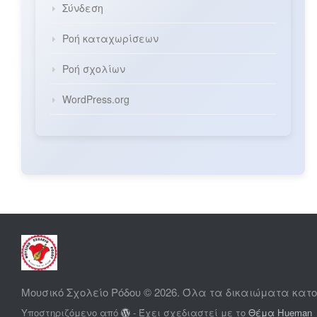
Σύνδεση
Ροή καταχωρίσεων
Ροή σχολίων
WordPress.org
Μουσικό Σχολείο Ρόδου © 2026. Όλα τα δικαιώματα κα
Υποστηριζόμενο από
- Έχει σχεδιαστεί με το
Θέμα Ηueman