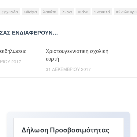
έγχορδα
κιθάρα
λαούτο
λύρα
πιάνο
πνευστά
σύνολο κρ
 ΣΑΣ ΕΝΔΙΑΦΈΡΟΥΝ…
εκδηλώσεις
Χριστουγεννιάτικη σχολική
εορτή
ΡΊΟΥ 2017
31 ΔΕΚΕΜΒΡΊΟΥ 2017