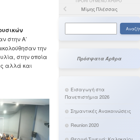
ΠΡΟΗΓΟΎΜΕΝΟ ΆΡΘΡΟ
Μίμης Πλέσσας
Αναζήτηση
Αναζή
ουσικών
ν στην Α’
ρακολούθησαν την
υλία, στην οποία
Πρόσφατα Άρθρα
ες αλλά και
Εισαγωγή στα
Πανεπιστήμια 2026
Σημαντικές Ανακοινώσεις
Reunion 2020
Θερινό Σινεμά: Καλοκαίρι