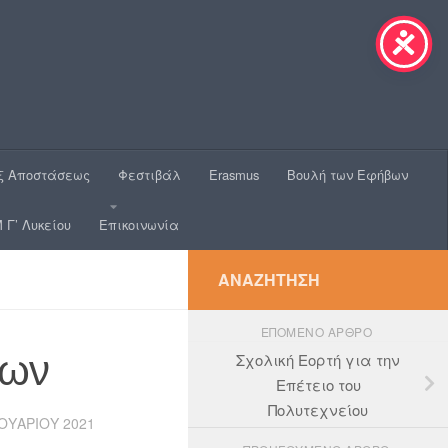
ξ Αποστάσεως
Φεστιβάλ
Erasmus
Βουλή των Εφήβων
 Γ’ Λυκείου
Επικοινωνία
ΑΝΑΖΉΤΗΣΗ
ΕΠΌΜΕΝΟ ΆΡΘΡΟ
νων
Σχολική Εορτή για την
Επέτειο του
Πολυτεχνείου
ΟΥΑΡΊΟΥ 2021