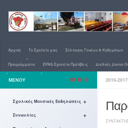
Skip to content
Αρχική
Το Σχολείο μας
Σύλλογος Γονέων & Κηδεμόνων
Προγράμματα
EPAS-Σχολεία Πρέσβεις
Διεθνές Δίκτυο Ο
ΜΕΝΟΎ
2016-2017
+
Σχολικές Μουσικές Εκδηλώσεις
Παρ
+
Συναυλίες
ΣΥΝΤΆΚΤΗ