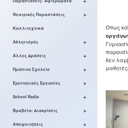
+
Παραστάσεις- Αφιερώματα
+
Θεατρικές Παραστάσεις
Όπως κά
Καλλιτεχνικά
οργάνω
+
Αθλητισμός
Γυμνασί
παρουσία
+
Άλλες Δράσεις
δεν λαμβ
μαθητές/
+
Πράσινο Σχολείο
+
Ερευνητικές Εργασίες
+
School Radio
+
Βραβεία- Διακρίσεις
+
Αποφοιτήσεις