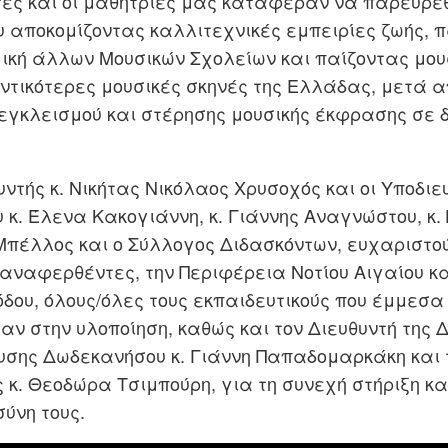
τές και οι μαθήτριες μας κατάφεραν να παρευρεθ
 αποκομίζοντας καλλιτεχνικές εμπειρίες ζωής,
μική άλλων Μουσικών Σχολείων και παίζοντας μου
αντικότερες μουσικές σκηνές της Ελλάδας, μετά 
 εγκλεισμού και στέρησης μουσικής έκφρασης σε 
ντής κ. Νικήτας Νικόλαος Χρυσοχός και οι Υποδιε
 κ. Έλενα Κακογιάννη, κ. Γιάννης Αναγνώστου, κ.
Μπέλλος και ο Σύλλογος Διδασκόντων, ευχαριστο
αναφερθέντες, την Περιφέρεια Νοτίου Αιγαίου κα
όδου, όλους/όλες τους εκπαιδευτικούς που έμμεσ
αν στην υλοποίηση, καθώς και τον Διευθυντή της
υσης Δωδεκανήσου κ. Γιάννη Παπαδομαρκάκη και 
 κ. Θεοδώρα Τσιμπούρη, για τη συνεχή στήριξη κα
ύνη τους.