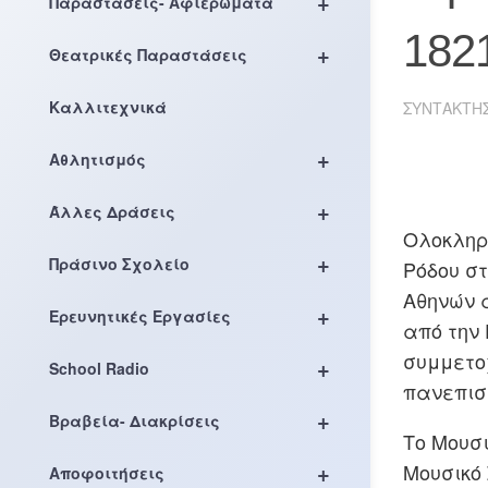
+
Παραστάσεις- Αφιερώματα
182
+
Θεατρικές Παραστάσεις
Καλλιτεχνικά
ΣΥΝΤΆΚΤΗ
+
Αθλητισμός
+
Άλλες Δράσεις
Ολοκληρ
+
Πράσινο Σχολείο
Ρόδου σ
Αθηνών 
+
Ερευνητικές Εργασίες
από την
συμμετο
+
School Radio
πανεπισ
+
Βραβεία- Διακρίσεις
Το Μουσι
+
Μουσικό
Αποφοιτήσεις