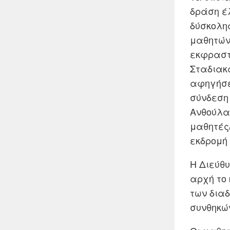
δράση έ
δύσκολη
μαθητών
εκφραστο
Σταδιακά
αφηγήσε
σύνδεση 
Ανθούλα 
μαθητές/
εκδρομή 
Η Διεύθυ
αρχή το 
των διαδ
συνθηκώ