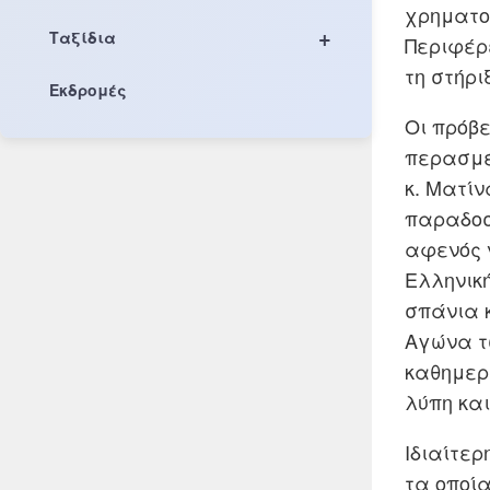
χρηματο
+
Ταξίδια
Περιφέρε
τη στήρι
Εκδρομές
Οι πρόβ
περασμέ
κ. Ματί
παραδοσι
αφενός 
Ελληνικ
σπάνια 
Αγώνα τ
καθημερι
λύπη και
Ιδιαίτε
τα οποί