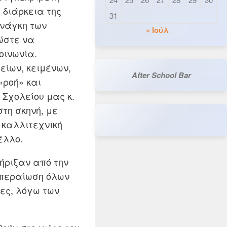
 διάρκεια της
31
ανάγκη των
« Ιούλ
ώστε να
κοινωνία.
είων, κειμένων,
After School Bar
«ροή» και
 Σχολείου μας κ.
στη σκηνή, με
ν καλλιτεχνική
έλλο.
ήριξαν από την
εκπεραίωση όλων
ρες, λόγω των