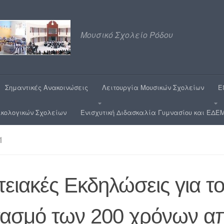
Μουσικό Σχολείο Ρόδου
Σημαντικές Ανακοινώσεις
Λειτουργία Μουσικών Σχολείων
Ε
ικολογικών Σχολείων
Ενισχυτική Διδασκαλία Γυμνασίου και ΕΔΕΜ
1
ειακές Εκδηλώσεις για τ
τασμό των 200 χρόνων απ