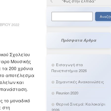
“Φως στην ελπίδα”
Αναζήτηση
Αναζή
ΒΡΊΟΥ 2022
Πρόσφατα Άρθρα
ικού Σχολείου
γαρο Μουσικής
Εισαγωγή στα
 τα 200 χρόνια
Πανεπιστήμια 2026
 το αποτέλεσμα
ολείων και
Σημαντικές Ανακοινώσεις
Επανάσταση.
Reunion 2020
ς το μοναδικό
Θερινό Σινεμά: Καλοκαίρι
ε στη
2026