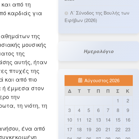
και από τη
πό καρδιάς για
Λ΄ Σύνοδος της Βουλής των
Εφήβων (2026)
 μαθημάτων της
οσιακής μουσικής
Ημερολόγιο
ματος της
ράσης αυτής, ήταν
ες πτυχές της
 και από πιο
Αύγουστος 2026
 ή έμμεσα στον
Δ
Τ
Τ
Π
Π
Σ
Κ
ερο την
1
2
ωτα, τη νιότη, τη
3
4
5
6
7
8
9
10
11
12
13
14
15
16
ανήσου, ένα από
17
18
19
20
21
22
23
συγκεκριμένη
24
25
26
27
28
29
30