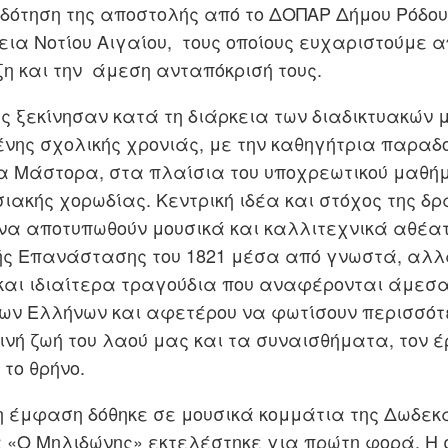
δότηση της αποστολής από το ΔΟΠΑΡ Δήμου Ρόδου 
ια Νοτίου Αιγαίου, τους οποίους ευχαριστούμε α
ξη και την άμεση ανταπόκρισή τους.
ες ξεκίνησαν κατά τη διάρκεια των διαδικτυακών
νης σχολικής χρονιάς, με την καθηγήτρια παραδ
να Μάστορα, στα πλαίσια του υποχρεωτικού μαθή
ακής χορωδίας. Κεντρική ιδέα και στόχος της δ
να αποτυπωθούν μουσικά και καλλιτεχνικά αθέατ
ής Επανάστασης του 1821 μέσα από γνωστά, αλλά
και ιδιαίτερα τραγούδια που αναφέρονται άμεσα
ων Ελλήνων και αφετέρου να φωτίσουν περισσότ
νή ζωή του λαού μας και τα συναισθήματα, τον έρ
 το θρήνο.
ρη έμφαση δόθηκε σε μουσικά κομμάτια της Δωδεκ
α «Ο Μηλιδώνης» εκτελέστηκε για πρώτη φορά. Η 