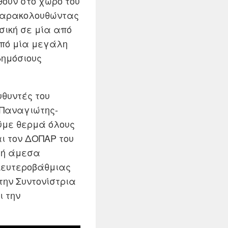
ούν στο χώρο του
 παρακολουθώντας
σική σε μία από
από μία μεγάλη
δημόσιους
υθυντές του
 Παναγιώτης-
ύμε θερμά όλους
ι τον ΔΟΠΑΡ του
α ή άμεσα
 Δευτεροβάθμιας
την Συντονίστρια
ι την