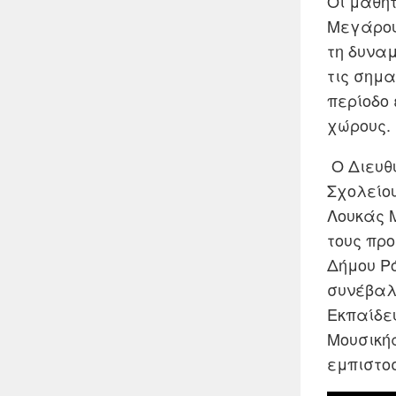
Οι μαθη
Μεγάρου
τη δυνα
τις σημ
περίοδο
χώρους.
Ο Διευθυ
Σχολείου
Λουκάς 
τους προ
Δήμου Ρ
συνέβαλ
Εκπαίδε
Μουσικής
εμπιστοσ