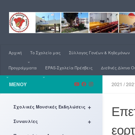
Skip to content
Αρχική
Το Σχολείο μας
Σύλλογος Γονέων & Κηδεμόνων
Προγράμματα
EPAS-Σχολεία Πρέσβεις
Διεθνές Δίκτυο Ο
ΜΕΝΟΎ
2021
/
202
+
Σχολικές Μουσικές Εκδηλώσεις
Επετ
+
Συναυλίες
εορ