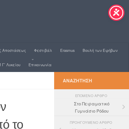
ξ Αποστάσεως
Φεστιβάλ
Erasmus
Βουλή των Εφήβων
 Γ’ Λυκείου
Επικοινωνία
ΑΝΑΖΉΤΗΣΗ
ΕΠΌΜΕΝΟ ΆΡΘΡΟ
ον
Στο Πειραματικό
Γυμνάσιο Ρόδου
ό το
ΠΡΟΗΓΟΎΜΕΝΟ ΆΡΘΡΟ