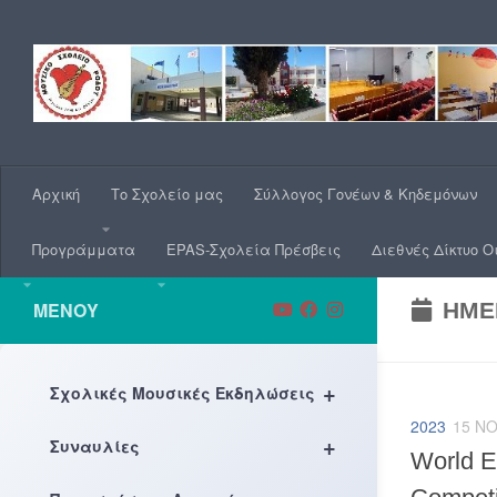
Skip to content
Αρχική
Το Σχολείο μας
Σύλλογος Γονέων & Κηδεμόνων
Προγράμματα
EPAS-Σχολεία Πρέσβεις
Διεθνές Δίκτυο Ο
ΜΕΝΟΎ
ΗΜΕ
+
Σχολικές Μουσικές Εκδηλώσεις
2023
15 Ν
+
Συναυλίες
World E