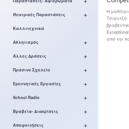
+
Competi
Παραστάσεις- Αφιερώματα
Η μαθήτρι
+
Θεατρικές Παραστάσεις
Τσιαντζή-
βραβεύτηκ
Καλλιτεχνικά
Exceptiona
από την πο
+
Αθλητισμός
+
Άλλες Δράσεις
+
Πράσινο Σχολείο
+
Ερευνητικές Εργασίες
+
School Radio
+
Βραβεία- Διακρίσεις
+
Αποφοιτήσεις