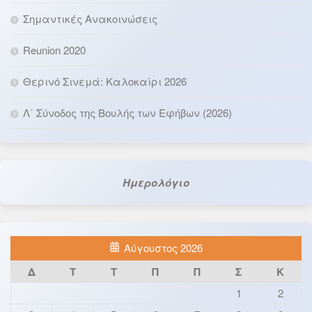
Σημαντικές Ανακοινώσεις
Reunion 2020
Θερινό Σινεμά: Καλοκαίρι 2026
Λ΄ Σύνοδος της Βουλής των Εφήβων (2026)
Ημερολόγιο
Αύγουστος 2026
Δ
Τ
Τ
Π
Π
Σ
Κ
1
2