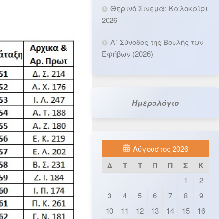
Θερινό Σινεμά: Καλοκαίρι
2026
Λ΄ Σύνοδος της Βουλής των
Εφήβων (2026)
Ημερολόγιο
Αύγουστος 2026
Δ
Τ
Τ
Π
Π
Σ
Κ
1
2
3
4
5
6
7
8
9
10
11
12
13
14
15
16