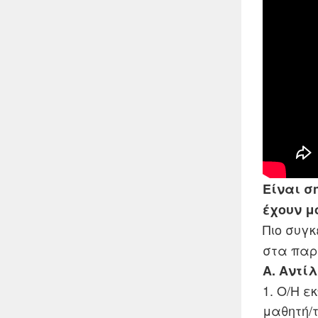
Είναι σ
έχουν μ
Πιο συγκ
στα παρ
Α. Αντί
1. Ο/Η ε
μαθητή/