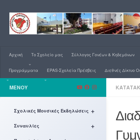
Skip to content
Αρχική
Το Σχολείο μας
Σύλλογος Γονέων & Κηδεμόνων
Προγράμματα
EPAS-Σχολεία Πρέσβεις
Διεθνές Δίκτυο Ο
ΜΕΝΟΎ
ΚΑΤΑΤΑΚΤ
+
Σχολικές Μουσικές Εκδηλώσεις
Διαδ
+
Συναυλίες
Γυμ