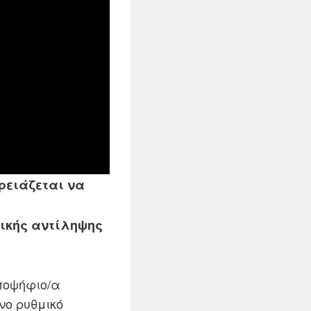
χρειάζεται να
σικής αντίληψης
ποψήφιο/α
νο ρυθμικό