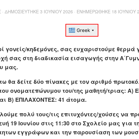
Σ
· ΔΗΜΟΣΙΕΎΤΗΚΕ
3 ΙΟΥΝΊΟΥ 2026
· ΕΝΗΜΕΡΏΘΗΚΕ
18 ΙΟΥΝΊΟΥ 
ί γονείς/κηδεμόνες,
σας ευχαριστούμε θερμά γ
χή σας στη διαδικασία εισαγωγής στην Α΄Γυμ
υ μας.
ω θα δείτε δύο πίνακες με τον αριθμό πρωτοκό
του ονοματεπώνυμου του/της μαθητή/τριας: Α) 
αι Β) ΕΠΙΛΑΧΟΝΤΕΣ: 41 άτομα.
ούμε πολύ τους/τις επιτυχόντες/χούσες να π
υή 19 Ιουνίου στις 11:30 στο Σχολείο μας για
ητων εγγράφων και την παρουσίαση των μουσ