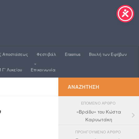
ξ Αποστάσεως
Φεστιβάλ
Erasmus
Βουλή των Εφήβων
 Γ’ Λυκείου
Επικοινωνία
ΑΝΑΖΉΤΗΣΗ
ΕΠΌΜΕΝΟ ΆΡΘΡΟ
’
«Βράδυ» του Κώστα
Καρυωτάκη
ΠΡΟΗΓΟΎΜΕΝΟ ΆΡΘΡΟ