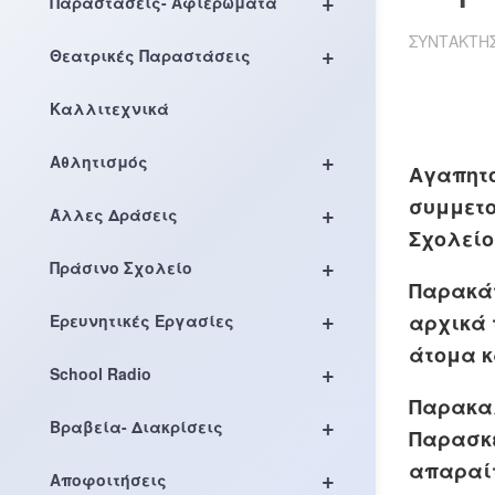
+
Παραστάσεις- Αφιερώματα
ΣΥΝΤΆΚΤΗ
+
Θεατρικές Παραστάσεις
Καλλιτεχνικά
+
Αθλητισμός
Αγαπητο
συμμετο
+
Άλλες Δράσεις
Σχολείο
+
Πράσινο Σχολείο
Παρακάτ
+
αρχικά 
Ερευνητικές Εργασίες
άτομα κ
+
School Radio
Παρακαλ
+
Βραβεία- Διακρίσεις
Παρασκε
απαραίτ
+
Αποφοιτήσεις