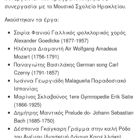
συνεργασία με το Μουσικό Σχολείο Ηρακλείου.
Ακούστηκαν τα έργα:
Σοφία Φανιού Γαλλικός φολκλορικός χορός
Alexander Goedicke (1877-1957)
Ηλέκτρα Διαμαντή Air Wolfgang Amadeus
Mozart (1756-1791)
Παναγιώτης Βασιλάκης German song Carl
Czerny (1791-1857)
Ιωάννα Γεωργιάδη Malagueña Παραδοσιακό
Ισπανίας
Μαρίνος Σκλαβούνος 1ere Gymnopedie Erik Satie
(1866-1925)
Δημήτρης Μαντικός Prelude do- Johann Sebastian
Bach (1685-1750)
Δέσποινα Γκάγκαρη Γράμμα στην καλή Ρόδο
του Ανέμου (διασκευή Δάφνη Καρελλάκη)