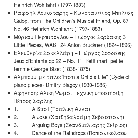
Ηeinrich Wohlfahrt (1797-1883)
Ραφαήλ Λουκατάρης – Κωνσταντίνος Μπιλιάς
Galop, from The Children’s Musical Friend, Op. 87
No. 46 Ηeinrich Wohlfahrt (1797-1883)
Μύριαμ Περπιρόγλου – Γιώργος Σορδάκης 3
Little Pieces, WAB 124 Αnton Bruckner (1824-1896)
Ελευθερία Σακελλάρη – Γιώργος Σορδάκης
Jeux d’Enfants op.22 – No. 11, Petit mari, petite
femme George Bizet (1838-1875)
Άλμπουμ με τίτλο:“From a Child’s Life” (Cycle of
piano pieces) Dmitry Blagoy (1930-1986)
Αφήγηση: Αλίκη Ψωμά, Τεχνική υποστήριξη:
Πέτρος Σάρλης
1. A Stroll (Τσαλίκη Άννα)
2. A Joke (Χατζηβαλσάμη Σεβαστιανή)
3. Arguing Boys (Σκανδιαλιάρης Σείριος)
4. Dance of the Raindrops (Παπανικολάου