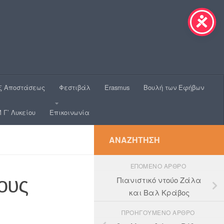
ξ Αποστάσεως
Φεστιβάλ
Erasmus
Βουλή των Εφήβων
 Γ’ Λυκείου
Επικοινωνία
ΑΝΑΖΉΤΗΣΗ
ΕΠΌΜΕΝΟ ΆΡΘΡΟ
ους
Πιανιστικό ντούο Ζάλα
και Βαλ Κράβος
ΠΡΟΗΓΟΎΜΕΝΟ ΆΡΘΡΟ