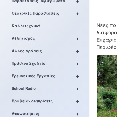
+
Παραστάσεις- Αφιερώματα
+
Θεατρικές Παραστάσεις
Νέες πα
Καλλιτεχνικά
διάφορα
+
Αθλητισμός
Ευχαριστ
Περιφέρε
+
Άλλες Δράσεις
+
Πράσινο Σχολείο
+
Ερευνητικές Εργασίες
+
School Radio
+
Βραβεία- Διακρίσεις
+
Αποφοιτήσεις