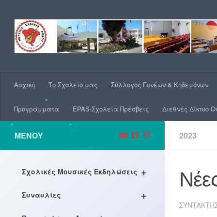
Skip to content
Αρχική
Το Σχολείο μας
Σύλλογος Γονέων & Κηδεμόνων
Προγράμματα
EPAS-Σχολεία Πρέσβεις
Διεθνές Δίκτυο Ο
ΜΕΝΟΎ
2023
+
Σχολικές Μουσικές Εκδηλώσεις
Νέε
+
Συναυλίες
ΣΥΝΤΆΚΤΗ