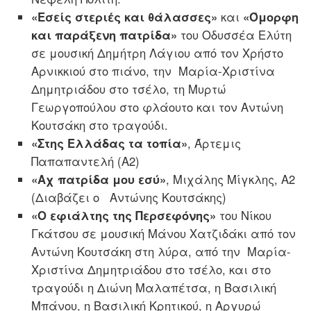
«Εσείς στεριές και θάλασσες»
και
«Όμορφη
και παράξενη πατρίδα»
του Οδυσσέα Ελύτη
σε μουσική Δημήτρη Λάγιου από τον Χρήστο
Αρνικκιού στο πιάνο, την Μαρία-Χριστίνα
Δημητριάδου στο τσέλο, τη Μυρτώ
Γεωργοπούλου στο φλάουτο και τον Αντώνη
Κουτσάκη στο τραγούδι.
«Στης Ελλάδας τα τοπία»
, Άρτεμις
Παπαπαντελή (Α2)
«Αχ πατρίδα μου εσύ»
, Μιχάλης Μίγκλης, Α2
(Διαβάζει ο Αντώνης Κουτσάκης)
«Ο εφιάλτης της Περσεφόνης»
του Νίκου
Γκάτσου σε μουσική Μάνου Χατζιδάκι από τον
Αντώνη Κουτσάκη στη λύρα, από την Μαρία-
Χριστίνα Δημητριάδου στο τσέλο, και στο
τραγούδι η Διώνη Μαλαπέτσα, η Βασιλική
Μπάνου, η Βασιλική Κρητικού, η Αργυρώ