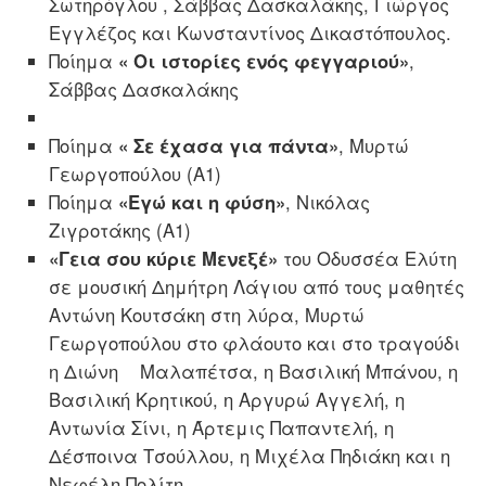
Σωτηρόγλου , Σάββας Δασκαλάκης, Γιώργος
Εγγλέζος και Κωνσταντίνος Δικαστόπουλος.
Ποίημα
« Οι ιστορίες ενός φεγγαριού»
,
Σάββας Δασκαλάκης
Ποίημα
« Σε έχασα για πάντα»
, Μυρτώ
Γεωργοπούλου (Α1)
Ποίημα
«Εγώ και η φύση»
, Νικόλας
Ζιγροτάκης (Α1)
«Γεια σου κύριε Μενεξέ»
του Οδυσσέα Ελύτη
σε μουσική Δημήτρη Λάγιου από τους μαθητές
Αντώνη Κουτσάκη στη λύρα, Μυρτώ
Γεωργοπούλου στο φλάουτο και στο τραγούδι
η Διώνη Μαλαπέτσα, η Βασιλική Μπάνου, η
Βασιλική Κρητικού, η Αργυρώ Αγγελή, η
Αντωνία Σίνι, η Άρτεμις Παπαντελή, η
Δέσποινα Τσούλλου, η Μιχέλα Πηδιάκη και η
Νεφέλη Πολίτη.