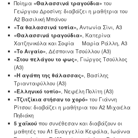
Ποίημα
«Θαλασσινά τραγούδια»
του
Γεώργιου Δροσίνη: διαβάζει η μαθήτρια του
Α2 Βασιλική Μπάνου
«Τα θαλασσινά τοπία»,
Αντωνία Σίνι, Α3
«Θαλασσινά τραγούδια»
, Κατερίνα
Χατζηνικόλα και Σοφία Μαρία Ράλλη, Α3
«Το Αιγαίο»
, Δέσποινα Τσούλλου (Α3)
«Στου πελάγου το φως»
, Γιώργος Τσούλλος
(Α3)
«Η αγάπη της θάλασσας»
, Βασίλης
Τριανταφύλλου (Α3)
«Ελληνικό τοπίο»
, Νεφέλη Πολίτη (Α3)
«Τζιτζίκια στήσαν το χορό»
του Γιάννη
Ρίτσου: διαβάζει η μαθήτρια του Α2 Μιχαέλα
Πηδιάκη
5 χαϊκού
που συνέθεσαν και διαβάζουν οι
μαθητές του Α1 Ευαγγελία Κεφάλα, Ιωάννα