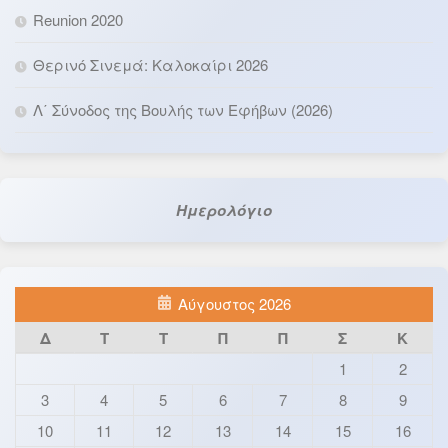
Reunion 2020
Θερινό Σινεμά: Καλοκαίρι 2026
Λ΄ Σύνοδος της Βουλής των Εφήβων (2026)
Ημερολόγιο
Αύγουστος 2026
Δ
Τ
Τ
Π
Π
Σ
Κ
1
2
3
4
5
6
7
8
9
10
11
12
13
14
15
16