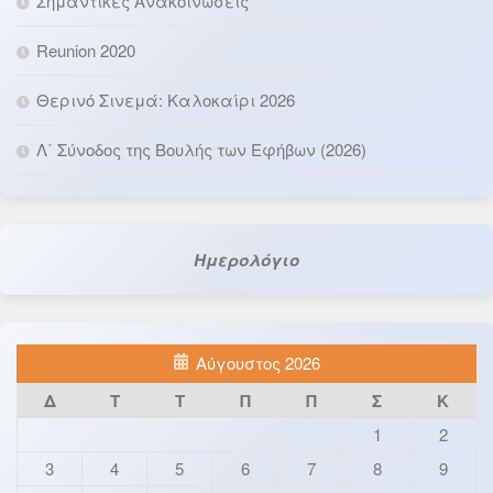
Σημαντικές Ανακοινώσεις
Reunion 2020
Θερινό Σινεμά: Καλοκαίρι 2026
Λ΄ Σύνοδος της Βουλής των Εφήβων (2026)
Ημερολόγιο
Αύγουστος 2026
Δ
Τ
Τ
Π
Π
Σ
Κ
1
2
3
4
5
6
7
8
9