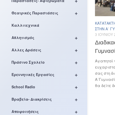
+
Παραστάσεις- Αφιερώματα
+
Θεατρικές Παραστάσεις
ΚΑΤΑΤΑΚΤΉ
Καλλιτεχνικά
ΣΤΗΝ Α΄ Γ
3 ΙΟΥΝΊΟΥ 
+
Αθλητισμός
Διαδικα
+
Άλλες Δράσεις
Γυμνασ
Αγαπητοί 
+
Πράσινο Σχολείο
ευχαριστο
σας στη δ
+
Ερευνητικές Εργασίες
Α΄Γυμνασί
θα δείτε δ
+
School Radio
+
Βραβεία- Διακρίσεις
+
Αποφοιτήσεις