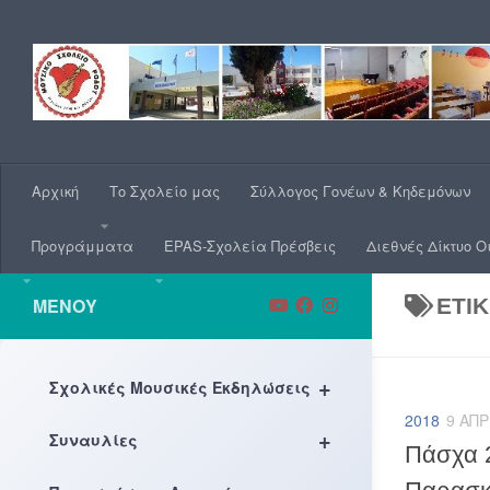
Skip to content
Αρχική
Το Σχολείο μας
Σύλλογος Γονέων & Κηδεμόνων
Προγράμματα
EPAS-Σχολεία Πρέσβεις
Διεθνές Δίκτυο Ο
ΜΕΝΟΎ
ΕΤΙ
+
Σχολικές Μουσικές Εκδηλώσεις
2018
9 ΑΠΡ
+
Συναυλίες
Πάσχα 