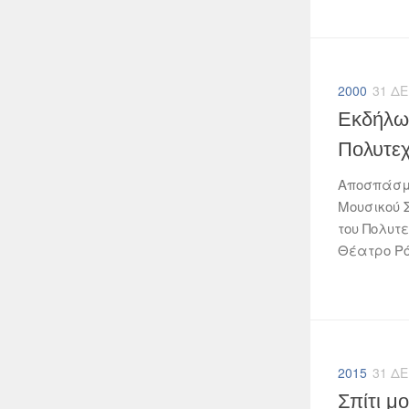
2000
31 Δ
Εκδήλωσ
Πολυτεχ
Αποσπάσμα
Μουσικού 
του Πολυτε
Θέατρο Ρόδ
2015
31 Δ
Σπίτι μ