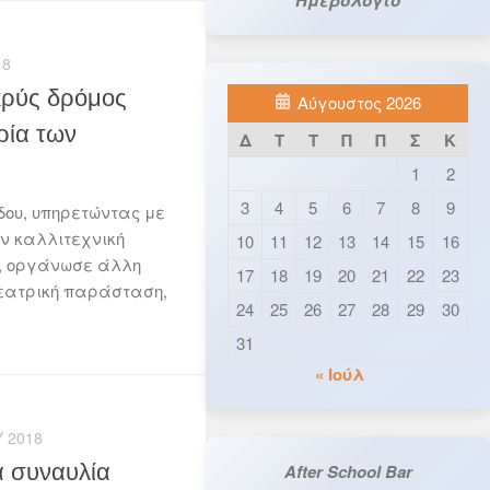
18
κρύς δρόμος
Αύγουστος 2026
ρία των
Δ
Τ
Τ
Π
Π
Σ
Κ
1
2
3
4
5
6
7
8
9
δου, υπηρετώντας με
ην καλλιτεχνική
10
11
12
13
14
15
16
ς, οργάνωσε άλλη
17
18
19
20
21
22
23
θεατρική παράσταση,
24
25
26
27
28
29
30
31
« Ιούλ
 2018
α συναυλία
After School Bar