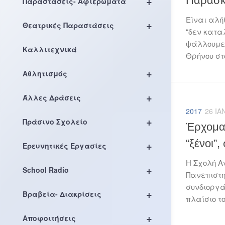
+
Παρασκ
Παραστάσεις- Αφιερώματα
Είναι αλή
+
Θεατρικές Παραστάσεις
“δεν κατα
ψάλλουμε 
Καλλιτεχνικά
Θρήνου στο
+
Αθλητισμός
+
Άλλες Δράσεις
2017
26 ΙΑ
+
Πράσινο Σχολείο
Έρχομαι
“ξένοι”
+
Ερευνητικές Εργασίες
Η Σχολή Α
+
School Radio
Πανεπιστη
συνδιοργά
+
Βραβεία- Διακρίσεις
πλαίσιο τ
+
Αποφοιτήσεις