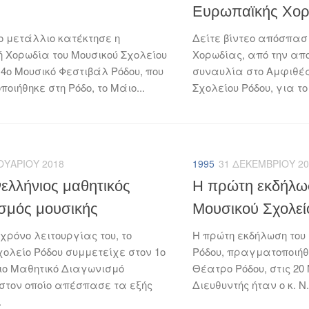
Ευρωπαϊκής Χορ
ο μετάλλιο κατέκτησε η
Δείτε βίντεο απόσπασ
 Χορωδία του Μουσικού Σχολείου
Χορωδίας, από την απ
 4ο Μουσικό Φεστιβάλ Ρόδου, που
συναυλία στο Αμφιθέα
ιήθηκε στη Ρόδο, το Μάιο...
Σχολείου Ρόδου, για το
ΟΥΑΡΊΟΥ 2018
1995
31 ΔΕΚΕΜΒΡΊΟΥ 20
ελλήνιος μαθητικός
Η πρώτη εκδήλω
σμός μουσικής
Μουσικού Σχολεί
 χρόνο λειτουργίας του, το
Η πρώτη εκδήλωση του
χολείο Ρόδου συμμετείχε στον 1ο
Ρόδου, πραγματοποιήθ
ο Μαθητικό Διαγωνισμό
Θέατρο Ρόδου, στις 20 
 στον οποίο απέσπασε τα εξής
Διευθυντής ήταν ο κ. Ν.
.