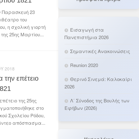
ρτίου 1821
ν Παρασκευή 23
ιθέατρο του
ου, η σχολική γιορτή
Εισαγωγή στα
 της 25ης Μαρτίου...
Πανεπιστήμια 2026
Σημαντικές Ανακοινώσεις
Reunion 2020
Υ 2018
α την επέτειο
Θερινό Σινεμά: Καλοκαίρι
2026
1821
Λ΄ Σύνοδος της Βουλής των
επέτειο της 25ης
Εφήβων (2026)
αγματοποιήθηκε στο
ού Σχολείου Ρόδου,
 βίντεο απόσπασμα...
Ημερολόγιο