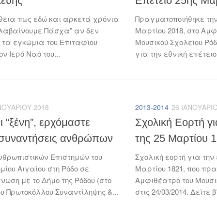
ευής
Επέτειο 25ης Μα
θεια πως εδώ και αρκετά χρόνια
Πραγματοποιήθηκε τη
λαβαίνουμε Πάσχα” αν δεν
Μαρτίου 2018, στο Αμφ
τα εγκώμια του Επιταφίου
Μουσικού Σχολείου Ρόδ
ν Ιερό Ναό του...
για την εθνική επέτειο
ΝΟΥΑΡΊΟΥ 2018
2013-2014
26 ΙΑΝΟΥΑΡΊΟ
 “ξένη”, ερχόμαστε
Σχολική Εορτή γι
, συναντήσεις ανθρώπων
της 25 Μαρτίου 
νθρωπιστικών Επιστημών του
Σχολική εορτή για την 
μίου Αιγαίου στη Ρόδο σε
Μαρτίου 1821, που πρ
νωση με το Δήμο της Ρόδου (στο
Αμφιθέατρο του Μουσικ
ου Πρωτοκόλλου Συναντίληψης &...
στις 24/03/2014. Δείτε