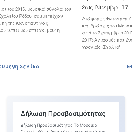
έως Νοέμβρ. 17
ρι του 2015, μουσικά σύνολα του
Σχολείου Ρόδου, συμμετείχαν
Διάφορες Φωτογραφίε
μπή της Κωνσταντίνας
και δράσεις του Μουσι
υ “Σπίτι μου σπιτάκι μου” η
από το Σεπτέμβριο 201
2017:-Αγιασμός και έν
χρονιάς,-Σχολική...
ούμενη Σελίδα
Ε